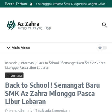
Lewati ke konten
Berita Terbaru
SMK Az Zahra Mlonggo Bersama SMK 17 Agustus Bangsri Gelar Penda
Az Zahra
Menggapai Cita yang Tinggi
Main Menu
Beranda
/
Informasi
/
Back to School ! Semangat Baru SMK Az Zahra
Mlonggo Pasca Libur Lebaran
Informasi
Back to School ! Semangat Baru
SMK Az Zahra Mlonggo Pasca
Libur Lebaran
Oleh
azzahra
Tidak ada komentar