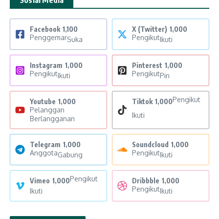
Sosial Media
Facebook
1,100
X (Twitter)
1,000
Penggemar
Pengikut
Suka
Ikuti
Instagram
1,000
Pinterest
1,000
Pengikut
Pengikut
Ikuti
Pin
Pengikut
Youtube
1,000
Tiktok
1,000
Pelanggan
Ikuti
Berlangganan
Telegram
1,000
Soundcloud
1,000
Anggota
Pengikut
Gabung
Ikuti
Pengikut
Vimeo
1,000
Dribbble
1,000
Pengikut
Ikuti
Ikuti