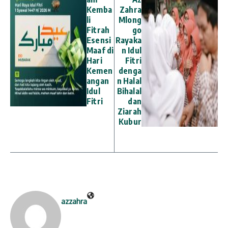
Kemba
Zahra
li
Mlong
Fitrah
go
Esensi
Rayaka
Maaf di
n Idul
Hari
Fitri
Kemen
denga
angan
n Halal
Idul
Bihalal
Fitri
dan
Ziarah
Kubur
azzahra