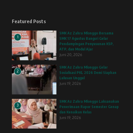
Featured Posts
SMK Az Zahra Mlonggo Bersama
1
SMK 17 Agustus Bangsri Gelar
Pendampingan Penyusunan KSP,
ATP, dan Modul Ajar
Juni 20, 2026
SMK Az Zahra Mlonggo Gelar
2
Sosialisasi PKL 2026 Demi Siapkan
Lulusan Unggul
Juni 19, 2026
SMK Az Zahra Mlonggo Laksanakan
3
Penerimaan Rapor Semester Genap
dan Kenaikan Kelas
Juni 19, 2026