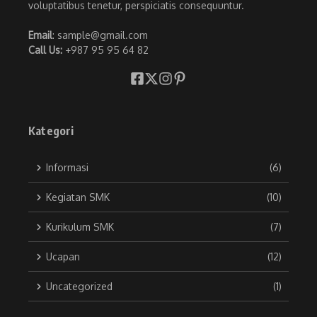
voluptatibus tenetur, perspiciatis consequuntur.
Email
: sample@gmail.com
Call Us:
+987 95 95 64 82
Kategori
Informasi
(6)
Kegiatan SMK
(10)
Kurikulum SMK
(7)
Ucapan
(12)
Uncategorized
(1)